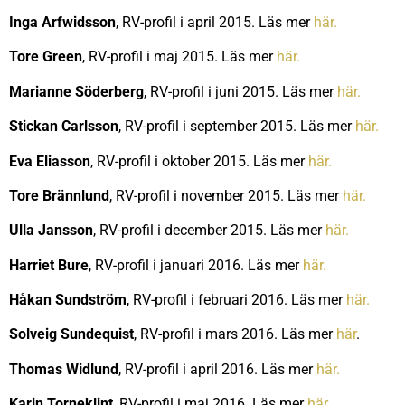
Inga Arfwidsson
, RV-profil i april 2015. Läs mer
här.
Tore Green
, RV-profil i maj 2015. Läs mer
här.
Marianne Söderberg
, RV-profil i juni 2015. Läs mer
här.
Stickan Carlsson
, RV-profil i september 2015. Läs mer
här.
Eva Eliasson
, RV-profil i oktober 2015. Läs mer
här.
Tore Brännlund
, RV-profil i november 2015. Läs mer
här.
Ulla Jansson
, RV-profil i december 2015. Läs mer
här.
Harriet Bure
, RV-profil i januari 2016. Läs mer
här.
Håkan Sundström
, RV-profil i februari 2016. Läs mer
här.
Solveig Sundequist
, RV-profil i mars 2016. Läs mer
här
.
Thomas Widlund
, RV-profil i april 2016. Läs mer
här.
Karin Torneklint
, RV-profil i maj 2016. Läs mer
här.