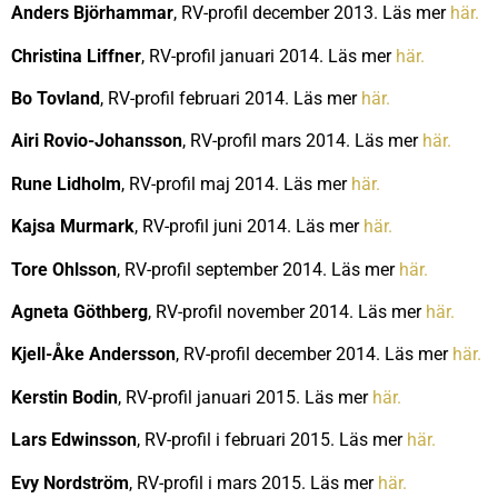
Anders Björhammar
, RV-profil december 2013. Läs mer
här.
Christina Liffner
, RV-profil januari 2014. Läs mer
här.
Bo Tovland
, RV-profil februari 2014. Läs mer
här.
Airi Rovio-Johansson
, RV-profil mars 2014. Läs mer
här.
Rune Lidholm
, RV-profil maj 2014. Läs mer
här.
Kajsa Murmark
, RV-profil juni 2014. Läs mer
här.
Tore Ohlsson
, RV-profil september 2014. Läs mer
här.
Agneta Göthberg
, RV-profil november 2014. Läs mer
här.
Kjell-Åke Andersson
, RV-profil december 2014. Läs mer
här.
Kerstin Bodin
, RV-profil januari 2015. Läs mer
här.
Lars Edwinsson
, RV-profil i februari 2015. Läs mer
här.
Evy Nordström
, RV-profil i mars 2015. Läs mer
här.