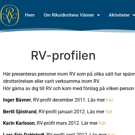
Hem
Om Riksidrottens Vänner
Aktiviteter
RV-profilen
Här presenteras personer inom RV som på olika sätt har spänn
idrottsrörelsen eller varit verksamma inom RV.
Hör gärna av dig till RV och kom med förslag på vilken person d
Inger Båvner
, RV-profil december 2011. Läs mer
här.
Bertil Sjöstrand
, RV-profil januari 2012. Läs mer
här.
Karin Karlsson
, RV-profil mars 2012. Lär mer
här.
Lars-Eric Dahlstedt
, RV-profil april 2012. Läs mer
här.