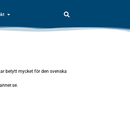
akt
ar betytt mycket för den svenska
vanner.se.