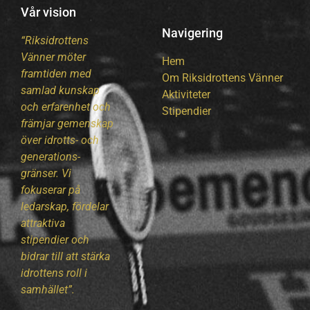
Vår vision
Navigering
“Riksidrottens
Vänner möter
Hem
framtiden med
Om Riksidrottens Vänner
samlad kunskap
Aktiviteter
och erfarenhet och
Stipendier
främjar gemenskap
över idrotts- och
generations-
gränser. Vi
fokuserar på
ledarskap, fördelar
attraktiva
stipendier och
bidrar till att stärka
idrottens roll i
samhället”.