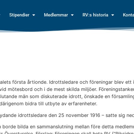
Stipendier
Medlemmar
RV:s historia
Kont
ets första årtionde. Idrottsledare och föreningar blev ett 
 vid mötesbord och i de mest skilda miljöer. Föreningstank
eslutande män som diskuterade idrott, önskade en församling
rigenom bidra till utbyte av erfarenheter.
tydande idrottsledare den 25 november 1916 – satte sig ne
an borde bilda en sammanslutning mellan före detta med
 Överstyrelse. Förslag: Föreningen skall heta RV (”Riksidr