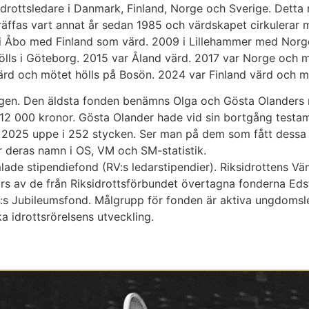
drottsledare i Danmark, Finland, Norge och Sverige. Detta re
räffas vart annat år sedan 1985 och värdskapet cirkulerar 
n i Åbo med Finland som värd. 2009 i Lillehammer med No
lls i Göteborg. 2015 var Åland värd. 2017 var Norge och m
rd och mötet hölls på Bosön. 2024 var Finland värd och mö
årligen. Den äldsta fonden benämns Olga och Gösta Olander
n 12 000 kronor. Gösta Olander hade vid sin bortgång test
 2025 uppe i 252 stycken. Ser man på dem som fått dessa s
r deras namn i OS, VM och SM-statistik.
lade stipendiefond (RV:s ledarstipendier). Riksidrottens V
görs av de från Riksidrottsförbundet övertagna fonderna E
s Jubileumsfond. Målgrupp för fonden är aktiva ungdomsled
ka idrottsrörelsens utveckling.