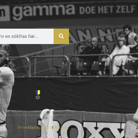
En webbplats från
Weblicious