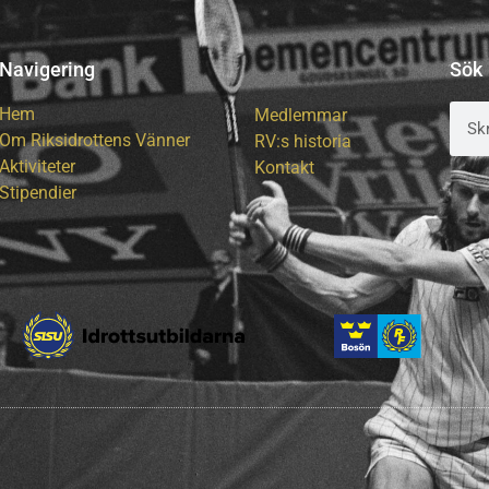
Navigering
Sök
Hem
Medlemmar
Om Riksidrottens Vänner
RV:s historia
Aktiviteter
Kontakt
Stipendier