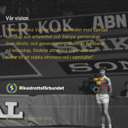
Vår vision
“Riksidrottens Vänner möter framtiden med samlad
kunskap och erfarenhet och främjar gemenskap
över idrotts- och generations-gränser. Vi fokuserar
på ledarskap, fördelar attraktiva stipendier och
bidrar till att stärka idrottens roll i samhället”.
© Riksidrottens Vänner 2023