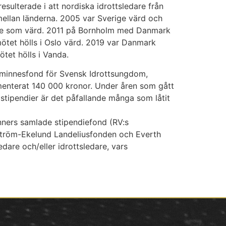
sulterade i att nordiska idrottsledare från
mellan länderna. 2005 var Sverige värd och
rge som värd. 2011 på Bornholm med Danmark
ötet hölls i Oslo värd. 2019 var Danmark
tet hölls i Vanda.
s minnesfond för Svensk Idrottsungdom,
amenterat 140 000 kronor. Under åren som gått
tipendier är det påfallande många som låtit
änners samlade stipendiefond (RV:s
dström-Ekelund Landeliusfonden och Everth
are och/eller idrottsledare, vars