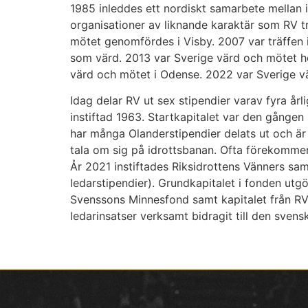
1985 inleddes ett nordiskt samarbete mellan i
organisationer av liknande karaktär som RV t
mötet genomfördes i Visby. 2007 var träffe
som värd. 2013 var Sverige värd och mötet hö
värd och mötet i Odense. 2022 var Sverige vä
Idag delar RV ut sex stipendier varav fyra 
instiftad 1963. Startkapitalet var den gånge
har många Olanderstipendier delats ut och är
tala om sig på idrottsbanan. Ofta förekomme
År 2021 instiftades Riksidrottens Vänners sam
ledarstipendier). Grundkapitalet i fonden ut
Svenssons Minnesfond samt kapitalet från RV:
ledarinsatser verksamt bidragit till den svens