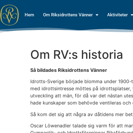
Hem
Om Riksidrottens Vänner
Aktiviteter
Om RV:s historia
Så bildades Riksidrottens Vänner
Idrotts-Sverige började blomma under 1900-tal
med idrottsintresse möttes på idrottsplatser,
utveckling att män, för då var det nästan ut
hade kunskaper som behövde ventileras och dä
Så kom det sig att några av dåtidens mer be
Oscar Löwenadler talade sig varm för att m
Gymnastik- och Idrottsföreningar Riksförbunds