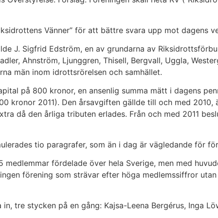
Riksidrottens Vänner” för att bättre svara upp mot dagens ve
de J. Sigfrid Edström, en av grundarna av Riksidrottsförbun
er, Ahnström, Ljunggren, Thisell, Bergvall, Uggla, Westerg
na män inom idrottsrörelsen och samhället.
pital på 800 kronor, en ansenlig summa mätt i dagens penn
400 kronor 2011). Den årsavgiften gällde till och med 2010,
xtra då den årliga tributen erlades. Från och med 2011 besl
erades tio paragrafer, som än i dag är vägledande för för
05 medlemmar fördelade över hela Sverige, men med huvud
ingen förening som strävar efter höga medlemssiffror utan
in, tre stycken på en gång: Kajsa-Leena Bergérus, Inga Lö