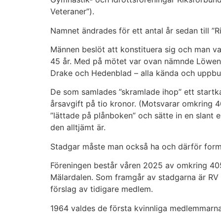
Veteraner”).
Namnet ändrades för ett antal år sedan till ”
Männen beslöt att konstituera sig och man val
45 år. Med på mötet var ovan nämnde Löwenadl
Drake och Hedenblad – alla kända och uppbur
De som samlades ”skramlade ihop” ett startka
årsavgift på tio kronor. (Motsvarar omkring 
”lättade på plånboken” och sätte in en slant e
den alltjämt är.
Stadgar måste man också ha och därför formul
Föreningen består våren 2025 av omkring 4
Mälardalen. Som framgår av stadgarna är RV 
förslag av tidigare medlem.
1964 valdes de första kvinnliga medlemmarna 