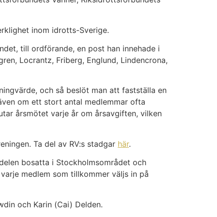
rklighet inom idrotts-Sverige.
det, till ordförande, en post han innehade i
ren, Locrantz, Friberg, Englund, Lindencrona,
ingvärde, och så beslöt man att fastställa en
 även om ett stort antal medlemmar ofta
utar årsmötet varje år om årsavgiften, vilken
eningen. Ta del av RV:s stadgar
här
.
delen bosatta i Stockholmsområdet och
 varje medlem som tillkommer väljs in på
wdin och Karin (Cai) Delden.