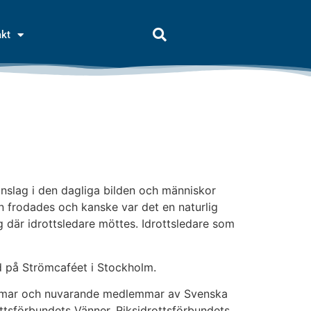
akt
inslag i den dagliga bilden och människor
en frodades och kanske var det en naturlig
 där idrottsledare möttes. Idrottsledare som
d på Strömcaféet i Stockholm.
lemmar och nuvarande medlemmar av Svenska
ottsförbundets Vänner, Riksidrottsförbundets