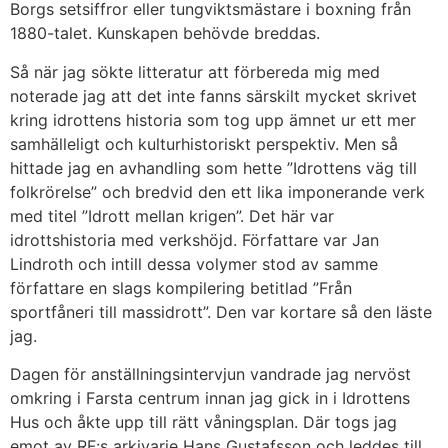
Borgs setsiffror eller tungviktsmästare i boxning från
1880-talet. Kunskapen behövde breddas.
Så när jag sökte litteratur att förbereda mig med
noterade jag att det inte fanns särskilt mycket skrivet
kring idrottens historia som tog upp ämnet ur ett mer
samhälleligt och kulturhistoriskt perspektiv. Men så
hittade jag en avhandling som hette ”Idrottens väg till
folkrörelse” och bredvid den ett lika imponerande verk
med titel ”Idrott mellan krigen”. Det här var
idrottshistoria med verkshöjd. Författare var Jan
Lindroth och intill dessa volymer stod av samme
författare en slags kompilering betitlad ”Från
sportfåneri till massidrott”. Den var kortare så den läste
jag.
Dagen för anställningsintervjun vandrade jag nervöst
omkring i Farsta centrum innan jag gick in i Idrottens
Hus och åkte upp till rätt våningsplan. Där togs jag
emot av RF:s arkivarie Hans Gustafsson och leddes till