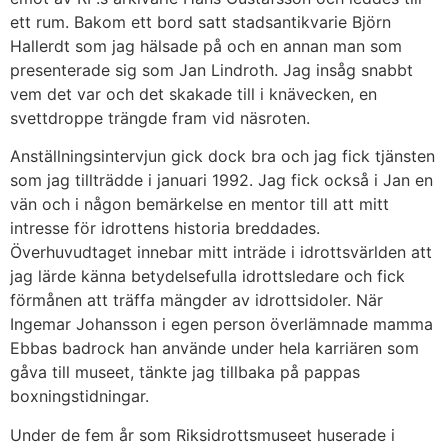
ett rum. Bakom ett bord satt stadsantikvarie Björn
Hallerdt som jag hälsade på och en annan man som
presenterade sig som Jan Lindroth. Jag insåg snabbt
vem det var och det skakade till i knävecken, en
svettdroppe trängde fram vid näsroten.
Anställningsintervjun gick dock bra och jag fick tjänsten
som jag tillträdde i januari 1992. Jag fick också i Jan en
vän och i någon bemärkelse en mentor till att mitt
intresse för idrottens historia breddades.
Överhuvudtaget innebar mitt inträde i idrottsvärlden att
jag lärde känna betydelsefulla idrottsledare och fick
förmånen att träffa mängder av idrottsidoler. När
Ingemar Johansson i egen person överlämnade mamma
Ebbas badrock han använde under hela karriären som
gåva till museet, tänkte jag tillbaka på pappas
boxningstidningar.
Under de fem år som Riksidrottsmuseet huserade i