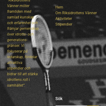
“Riksidrottens
Vänner möter
Hem
framtiden med
Om Riksidrottens Vänner
samlad kunskap
Aktiviteter
och erfarenhet och
Stipendier
främjar gemenskap
över idrotts- och
generations-
gränser. Vi
fokuserar på
ledarskap, fördelar
attraktiva
stipendier och
bidrar till att stärka
idrottens roll i
samhället”.
Sök