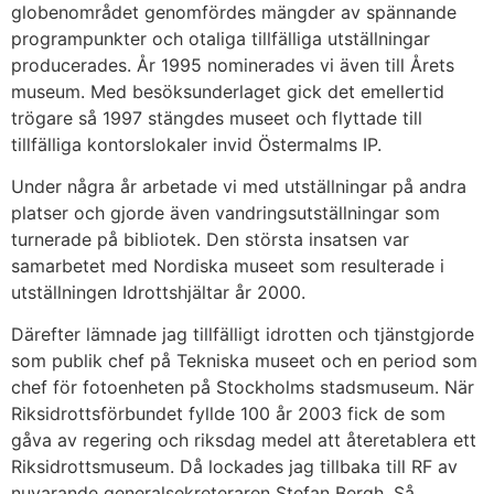
globenområdet genomfördes mängder av spännande
programpunkter och otaliga tillfälliga utställningar
producerades. År 1995 nominerades vi även till Årets
museum. Med besöksunderlaget gick det emellertid
trögare så 1997 stängdes museet och flyttade till
tillfälliga kontorslokaler invid Östermalms IP.
Under några år arbetade vi med utställningar på andra
platser och gjorde även vandringsutställningar som
turnerade på bibliotek. Den största insatsen var
samarbetet med Nordiska museet som resulterade i
utställningen Idrottshjältar år 2000.
Därefter lämnade jag tillfälligt idrotten och tjänstgjorde
som publik chef på Tekniska museet och en period som
chef för fotoenheten på Stockholms stadsmuseum. När
Riksidrottsförbundet fyllde 100 år 2003 fick de som
gåva av regering och riksdag medel att återetablera ett
Riksidrottsmuseum. Då lockades jag tillbaka till RF av
nuvarande generalsekreteraren Stefan Bergh. Så