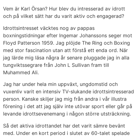
Vem är Karl Örsan? Hur blev du intresserad av idrott
och på vilket sätt har du varit aktiv och engagerad?
Idrottsintresset väcktes nog av pappas
boxningstidningar efter Ingemar Johanssons seger mot
Floyd Patterson 1959. Jag plöjde The Ring och Boxing
med stor fascination utan att förstå ett enda ord. När
jag lärde mig läsa några år senare pluggade jag in alla
tungviktssegrare från John L Sullivan fram till
Muhammed Ali.
Jag har under hela min uppväxt, ungdomstid och
vuxenliv varit en intensiv TV-slukande idrottsintresserad
person. Kanske skiljer jag mig från andra i vår illustra
förening i det att jag själv inte utövar sport eller går på
levande idrottsevenemang i någon större utsträckning.
Så det aktiva idrottandet har det varit sämre bevänt
med. Under en kort period i slutet av 60-talet spelade