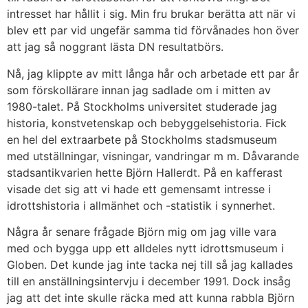
intresset har hållit i sig. Min fru brukar berätta att när vi
blev ett par vid ungefär samma tid förvånades hon över
att jag så noggrant lästa DN resultatbörs.
Nå, jag klippte av mitt långa hår och arbetade ett par år
som förskollärare innan jag sadlade om i mitten av
1980-talet. På Stockholms universitet studerade jag
historia, konstvetenskap och bebyggelsehistoria. Fick
en hel del extraarbete på Stockholms stadsmuseum
med utställningar, visningar, vandringar m m. Dåvarande
stadsantikvarien hette Björn Hallerdt. På en kafferast
visade det sig att vi hade ett gemensamt intresse i
idrottshistoria i allmänhet och -statistik i synnerhet.
Några år senare frågade Björn mig om jag ville vara
med och bygga upp ett alldeles nytt idrottsmuseum i
Globen. Det kunde jag inte tacka nej till så jag kallades
till en anställningsintervju i december 1991. Dock insåg
jag att det inte skulle räcka med att kunna rabbla Björn