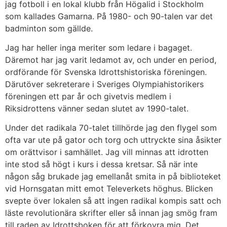
jag fotboll i en lokal klubb från Högalid i Stockholm
som kallades Gamarna. På 1980- och 90-talen var det
badminton som gällde.
Jag har heller inga meriter som ledare i bagaget.
Däremot har jag varit ledamot av, och under en period,
ordförande för Svenska Idrottshistoriska föreningen.
Därutöver sekreterare i Sveriges Olympiahistorikers
föreningen ett par år och givetvis medlem i
Riksidrottens vänner sedan slutet av 1990-talet.
Under det radikala 70-talet tillhörde jag den flygel som
ofta var ute på gator och torg och uttryckte sina åsikter
om orättvisor i samhället. Jag vill minnas att idrotten
inte stod så högt i kurs i dessa kretsar. Så när inte
någon såg brukade jag emellanåt smita in på biblioteket
vid Hornsgatan mitt emot Televerkets höghus. Blicken
svepte över lokalen så att ingen radikal kompis satt och
läste revolutionära skrifter eller så innan jag smög fram
till raden av Idrottsboken för att förkovra mig. Det