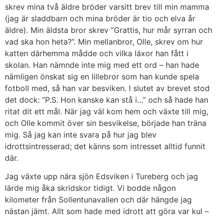
skrev mina två äldre bröder varsitt brev till min mamma
(jag är sladdbarn och mina bröder är tio och elva år
äldre). Min äldsta bror skrev ”Grattis, hur mår syrran och
vad ska hon heta?”. Min mellanbror, Olle, skrev om hur
katten därhemma mådde och vilka läxor han fått i
skolan. Han nämnde inte mig med ett ord – han hade
nämligen önskat sig en lillebror som han kunde spela
fotboll med, så han var besviken. I slutet av brevet stod
det dock: ”P.S. Hon kanske kan stå i…” och så hade han
ritat dit ett mål. När jag väl kom hem och växte till mig,
och Olle kommit över sin besvikelse, började han träna
mig. Så jag kan inte svara på hur jag blev
idrottsintresserad; det känns som intresset alltid funnit
där.
Jag växte upp nära sjön Edsviken i Tureberg och jag
lärde mig åka skridskor tidigt. Vi bodde någon
kilometer från Sollentunavallen och där hängde jag
nästan jämt. Allt som hade med idrott att göra var kul –