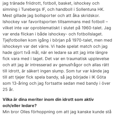
jag tränade friidrott, fotboll, basket, ishockey och
simning i Turebergs IF, och handboll i Sollentuna HK.
Mest gillade jag bollsporter och att åka skridskor.
Ishockey var favoritsporten tillsammans med fotboll –
vilket inte var oproblematiskt i slutet på 1960-talet. Jag
var enda flickan i både ishockey- och fotbollslaget.
Tjejfotbollen kom igång i början på 1970-talet, men med
ishockeyn var det värre. Vi hade spelat match och jag
hade gjort två mål, när en ledare sa att jag inte längre
fick vara med i laget. Det var en traumatisk upplevelse
och att jag är intresserad av genusfrågor och allas rätt
till idrott, är säkert ingen slump. Som tur var kände jag
till att tjejer fick spela bandy, så jag började i IK Göta
som 13-åring och jag fortsatte sedan med bandy i över
25 år.
Vilka är dina meriter inom din idrott som aktiv
och/eller ledare?
Min bror Olles förhoppning om att jag kanske kunde stå