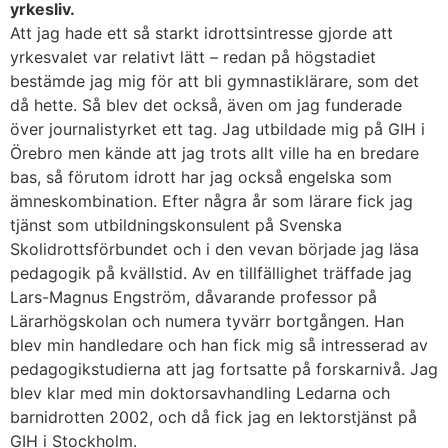
yrkesliv.
Att jag hade ett så starkt idrottsintresse gjorde att
yrkesvalet var relativt lätt – redan på högstadiet
bestämde jag mig för att bli gymnastiklärare, som det
då hette. Så blev det också, även om jag funderade
över journalistyrket ett tag. Jag utbildade mig på GIH i
Örebro men kände att jag trots allt ville ha en bredare
bas, så förutom idrott har jag också engelska som
ämneskombination. Efter några år som lärare fick jag
tjänst som utbildningskonsulent på Svenska
Skolidrottsförbundet och i den vevan började jag läsa
pedagogik på kvällstid. Av en tillfällighet träffade jag
Lars-Magnus Engström, dåvarande professor på
Lärarhögskolan och numera tyvärr bortgången. Han
blev min handledare och han fick mig så intresserad av
pedagogikstudierna att jag fortsatte på forskarnivå. Jag
blev klar med min doktorsavhandling Ledarna och
barnidrotten 2002, och då fick jag en lektorstjänst på
GIH i Stockholm.