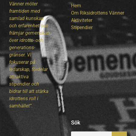
Vänner möter
Hem
framtiden med
Om Riksidrottens Vänner
samlad kunskap
Aktiviteter
och erfarenhet och
Stipendier
främjar gemenskap
över idrotts- och
generations-
gränser. Vi
fokuserar på
ledarskap, fördelar
attraktiva
stipendier och
bidrar till att stärka
idrottens roll i
samhället”.
Sök