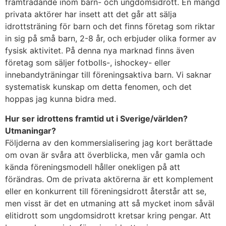
framträdande inom barn- och ungdomsidrott. En mängd
privata aktörer har insett att det går att sälja
idrottsträning för barn och det finns företag som riktar
in sig på små barn, 2-8 år, och erbjuder olika former av
fysisk aktivitet. På denna nya marknad finns även
företag som säljer fotbolls-, ishockey- eller
innebandyträningar till föreningsaktiva barn. Vi saknar
systematisk kunskap om detta fenomen, och det
hoppas jag kunna bidra med.
Hur ser idrottens framtid ut i Sverige/världen?
Utmaningar?
Följderna av den kommersialisering jag kort berättade
om ovan är svåra att överblicka, men vår gamla och
kända föreningsmodell håller onekligen på att
förändras. Om de privata aktörerna är ett komplement
eller en konkurrent till föreningsidrott återstår att se,
men visst är det en utmaning att så mycket inom såväl
elitidrott som ungdomsidrott kretsar kring pengar. Att