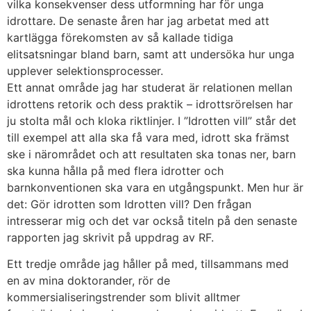
vilka konsekvenser dess utformning har för unga
idrottare. De senaste åren har jag arbetat med att
kartlägga förekomsten av så kallade tidiga
elitsatsningar bland barn, samt att undersöka hur unga
upplever selektionsprocesser.
Ett annat område jag har studerat är relationen mellan
idrottens retorik och dess praktik – idrottsrörelsen har
ju stolta mål och kloka riktlinjer. I ”Idrotten vill” står det
till exempel att alla ska få vara med, idrott ska främst
ske i närområdet och att resultaten ska tonas ner, barn
ska kunna hålla på med flera idrotter och
barnkonventionen ska vara en utgångspunkt. Men hur är
det: Gör idrotten som Idrotten vill? Den frågan
intresserar mig och det var också titeln på den senaste
rapporten jag skrivit på uppdrag av RF.
Ett tredje område jag håller på med, tillsammans med
en av mina doktorander, rör de
kommersialiseringstrender som blivit alltmer