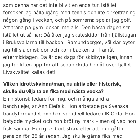
som denna har det inte blivit en enda tur. Istället
försöker jag hålla igång med tennis och lite cirkelträning
någon gång i veckan, och på somrarna spelar jag golf.
Att träna på gym lockar inte alls. Den bästa dagen ser
istället ut så här: Då åker jag skateskidor från fjällstugan
i Bruksvallarna till backen i Ramundberget, väl där byter
jag till slalomskidor och kör i backen till framåt
eftermiddagen. Då är det dags för skidbyte igen, innan
jag tar liften upp för att sedan skida hemåt över fjället.
Livskvalitet kallas det!
Vilken idrottskvinna/man, nu aktiv eller historisk,
skulle du vilja ta en fika med nästa vecka?
En historisk ledare för mig, och många andra
bandytjejer, är Ann Elefalk. Hon arbetade på Svenska
bandyförbundet och hon var ideell ledare i IK Göta. Hon
betydde mycket och hon bröt ny mark – men oj vad hon
fick kämpa. Hon gick bort strax efter att hon gått i
pension för 25 år sedan. Jag skulle gärna fika med