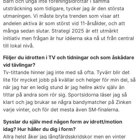
barn och unga inte föreningsidrottar i samma
utsträckning som tidigare, tycker jag är den största
utmaningen. Vi måste bryta trenden som visar att
andelen aktiva är som störst vid 11-årsålder, och att
många sedan slutar. Strategi 2025 är ett utmärkt
initiativ men frågan är hur idéerna ska nå ut från central
till lokal nivå.
Följer du idrotten i TV och tidningar och som åskådare
vid tävlingar?
Tv-tittande hinner jag inte med så ofta. Tyvärr blir det
lite för mycket jobb på kvällar och helger för min del, så
när jag har en ledig stund är jag hellre aktiv själv än
tittar på andra som rör sig. Sportsidorna läser jag så
klart och jag brukar se några bandymatcher på Zinken
varje vinter, och för det mesta även SM-finalerna.
Sysslar du själv med någon form av idrott/motion
idag? Hur håller du dig i form?
Allra helst åker jag långfärdsskridskor men en vinter