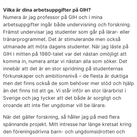
Vilka är dina arbetsuppgifter på GIH?
Numera är jag professor på GIH och i mina
arbetsuppgifter ingår både undervisning och forskning.
Främst undervisar jag studenter som går på lärar- eller
tränarprogrammet. Det är stimulerande men också
utmanade att möta dagens studenter. När jag läste på
GIH i mitten på 1980-talet var det nästan omöjligt att
komma in, numera antar vi nästan alla som söker. Det
innebär att det är en stor spridning på studenternas
förkunskaper och ambitionsnivå – de flesta är duktiga
men det finns också de som behöver mer stöd och hjälp
än det finns tid att ge. Vi står inför en stor lärarbrist i
Sverige och jag tycker att det både är sorgligt och
oroande att inte fler ungdomar vill be lärare.
När det gäller forskning, så håller jag på med flera
spännande projekt. Mitt intresse har länge kretsat kring
den föreningsdrivna barn- och ungdomsidrotten och