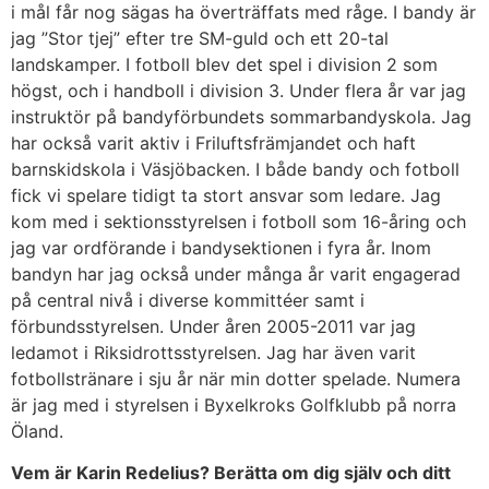
i mål får nog sägas ha överträffats med råge. I bandy är
jag ”Stor tjej” efter tre SM-guld och ett 20-tal
landskamper. I fotboll blev det spel i division 2 som
högst, och i handboll i division 3. Under flera år var jag
instruktör på bandyförbundets sommarbandyskola. Jag
har också varit aktiv i Friluftsfrämjandet och haft
barnskidskola i Väsjöbacken. I både bandy och fotboll
fick vi spelare tidigt ta stort ansvar som ledare. Jag
kom med i sektionsstyrelsen i fotboll som 16-åring och
jag var ordförande i bandysektionen i fyra år. Inom
bandyn har jag också under många år varit engagerad
på central nivå i diverse kommittéer samt i
förbundsstyrelsen. Under åren 2005-2011 var jag
ledamot i Riksidrottsstyrelsen. Jag har även varit
fotbollstränare i sju år när min dotter spelade. Numera
är jag med i styrelsen i Byxelkroks Golfklubb på norra
Öland.
Vem är Karin Redelius? Berätta om dig själv och ditt