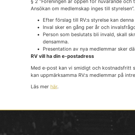
§ 2 ”Föreningen är öppen för nuvarande och t
Ansökan om medlemskap inges till styrelsen”.
Efter förslag till RV:s styrelse kan denna
Inval sker en gång per år och invalsfråg
Person som beslutats bli invald, skall sk
densamma.
Presentation av nya medlemmar sker dä
RV vill ha din e-postadress
Med e-post kan vi smidigt och kostnadsfritt s
kan uppmärksamma RV:s medlemmar på intress
Läs mer
här
.