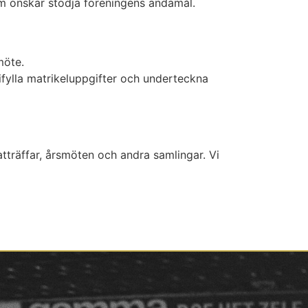
om önskar stödja föreningens ändamål.
möte.
 ifylla matrikeluppgifter och underteckna
atträffar, årsmöten och andra samlingar. Vi