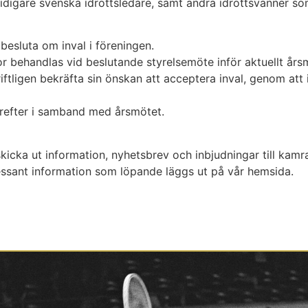
idigare svenska idrottsledare, samt andra idrottsvänner s
 besluta om inval i föreningen.
or behandlas vid beslutande styrelsemöte inför aktuellt års
riftligen bekräfta sin önskan att acceptera inval, genom att
refter i samband med årsmötet.
kicka ut information, nyhetsbrev och inbjudningar till kamr
ant information som löpande läggs ut på vår hemsida.