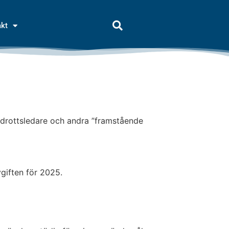
akt
idrottsledare och andra ”framstående
vgiften för 2025.