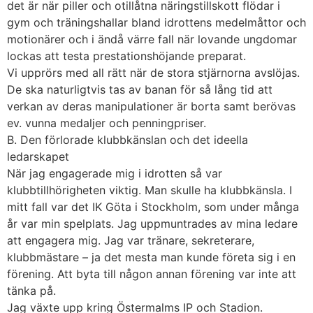
det är när piller och otillåtna näringstillskott flödar i
gym och träningshallar bland idrottens medelmåttor och
motionärer och i ändå värre fall när lovande ungdomar
lockas att testa prestationshöjande preparat.
Vi upprörs med all rätt när de stora stjärnorna avslöjas.
De ska naturligtvis tas av banan för så lång tid att
verkan av deras manipulationer är borta samt berövas
ev. vunna medaljer och penningpriser.
B. Den förlorade klubbkänslan och det ideella
ledarskapet
När jag engagerade mig i idrotten så var
klubbtillhörigheten viktig. Man skulle ha klubbkänsla. I
mitt fall var det IK Göta i Stockholm, som under många
år var min spelplats. Jag uppmuntrades av mina ledare
att engagera mig. Jag var tränare, sekreterare,
klubbmästare – ja det mesta man kunde företa sig i en
förening. Att byta till någon annan förening var inte att
tänka på.
Jag växte upp kring Östermalms IP och Stadion.