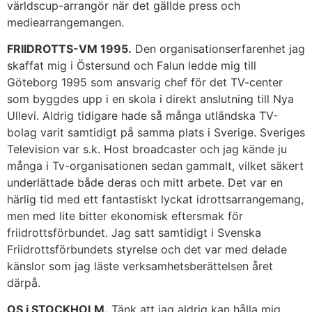
världscup-arrangör när det gällde press och
mediearrangemangen.
FRIIDROTTS-VM 1995.
Den organisationserfarenhet jag
skaffat mig i Östersund och Falun ledde mig till
Göteborg 1995 som ansvarig chef för det TV-center
som byggdes upp i en skola i direkt anslutning till Nya
Ullevi. Aldrig tidigare hade så många utländska TV-
bolag varit samtidigt på samma plats i Sverige. Sveriges
Television var s.k. Host broadcaster och jag kände ju
många i Tv-organisationen sedan gammalt, vilket säkert
underlättade både deras och mitt arbete. Det var en
härlig tid med ett fantastiskt lyckat idrottsarrangemang,
men med lite bitter ekonomisk eftersmak för
friidrottsförbundet. Jag satt samtidigt i Svenska
Friidrottsförbundets styrelse och det var med delade
känslor som jag läste verksamhetsberättelsen året
därpå.
OS i STOCKHOLM.
Tänk att jag aldrig kan hålla mig