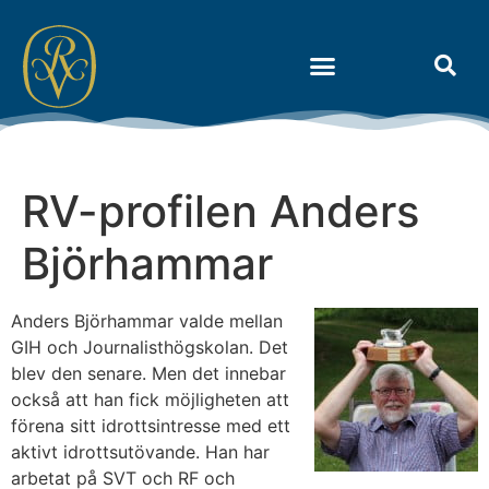
Om Riksidrottens Vänner
RV-profilen Anders
Björhammar
Anders Björhammar valde mellan
GIH och Journalisthögskolan. Det
blev den senare. Men det innebar
också att han fick möjligheten att
förena sitt idrottsintresse med ett
aktivt idrottsutövande. Han har
arbetat på SVT och RF och