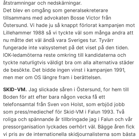
åtstramningar och nedskärningar.
Det blev en omgång som generalsekreterare
tillsammans med advokaten Bosse Victor från
Östersund. Vi hade ju så knappt förlorat kampanjen mot
Lillehammer 1988 så vi tyckte väl som många andra att
nu måtte det väl ändå vara Sveriges tur. Tyvärr
fungerade inte valsystemet på det viset på den tiden.
IOK-ledamöterna reste omkring till kandidaterna och
tyckte naturligtvis väldigt bra om alla alternativa städer
de besökte. Det bidde ingen vinst i kampanjen 1991,
men mer om OS längre fram i berättelsen.
SKID-VM.
Jag slickade såren i Östersund, for hem till
Boden för att efter bara någon vecka få ett
telefonsamtal från Sven von Holst, som erbjöd jobb
som press/mediechef för Skid-VM i Falun 1993. Två
roliga och spännande år tillbringade jag i Falun och vår
pressorganisation lyckades oerhört väl. Bägge åren fick
vi pris av de internationella skidjournalisterna som bästa