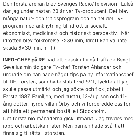
Den första arenan blev Sveriges Radio/Television i Luleå
där jag under nästan 20 år var Tv-producent. Det blev
många natur- och fritidsprogram och en hel del TV-
program med anknytning till idrott ur socialt,
ekonomiskt, medicinskt och historiskt perspektiv. (När
idrotten blev folkrörelse 3×30 min, Idrott kan väl inte
skada 6×30 min, m fl.)
INFO-CHEF på RF.
Vid ett besök i Luleå träffade Bengt
Sevelius min tidigare Tv-chef Torsten Åhlander och
undrade om han hade något tips på ny informationschef
till RF. Torsten, som hade slutat vid SVT, tyckte att jag
skulle passa utmärkt och jag sökte och fick jobbet i
Farsta 1987. Familjen, med hustru, 13-årig son och 11-
årig dotter, hyrde villa i Örby och vi förberedde oss för
att hitta ett permanent boställe i Stockholm.
Det första nio månaderna gick utmärkt. Jag trivdes med
jobb och arbetskamrater. Men barnen hade svårt att
finna sig tillrätta i storstan.