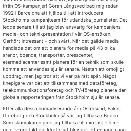
ifrån OS-kampanjer! Göran Långsved bad mig redan
1992 i Barcelona att hjälpa till att introducera
Stockholms kampanjteam för utländska journalister. Det
ledde senare till att jag blev ansvarig för kampanjens
medie- och teknikpresentation i vår OS-ansökan.
Oerhört intressant – och svårt. När det gällde media
handlade det om att planera för media på 43 olika
arenor, boende, transporter, presscenter,
etermediacenter samt planera för en teknik som skulle
komma att användas sju år senare. Nästan ett omöjligt
uppdrag, men jag tror att vi var på rätt spår. Något
knepigare var det att tillsammans med dataföretag,
telekommunikationsföretag och TV-företag planera den
globala rapporteringen från Stockholm sju år senare.
Efter alla dessa nomadiserande år i Östersund, Falun,
Göteborg och Stockholm så var jag tillbaka i Boden.
Som skomakaren gick jag tillbaka till min läst – film-
och Tv-produktion. Idrottsligt blev det ett engagemang