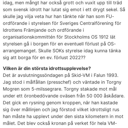
idag, men mångt har också grott och vuxit upp till träd
som svensk idrott har lutat sig emot i ett drygt sekel. Så
skulle jag vilja veta hur han tänkte när han som FU-
ordförande i styrelsen för Sveriges Centralförening för
Idrottens Främjande och ordförande i
organisationskommittén för Stockholms OS 1912 lät
styrelsen gå i borgen för en eventuell förlust på OS-
arrangemanget. Skulle SOKs styrelse idag kunna tänka
sig att borga för en ev. förlust 2022??
Vilken är din största idrottsupplevelse?
Det är avslutningssöndagen på Skid-VM i Falun 1993.
Jag stod i målfållan (presschef) och väntade in Torgny
Mogren som 5-milssegrare. Torgny stakade mot mål
under ett öronbedövande oväsen från 50 000 åskådare.
Det gick en rysning genom kroppen, när han kastade
sig över mållinjen och jag förstod vilket idrottsligt rus
han måste ha upplevt under den sista kilometern in mot
målet. Det blev också kronan på verket för hela VM-