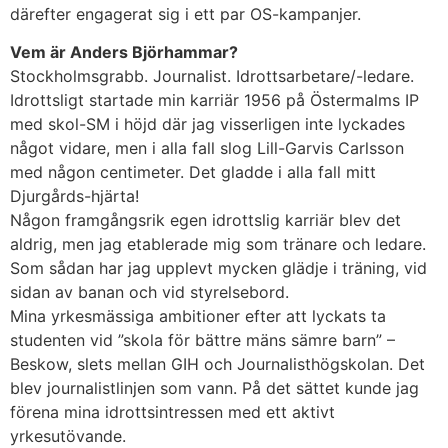
därefter engagerat sig i ett par OS-kampanjer.
Vem är Anders Björhammar?
Stockholmsgrabb. Journalist. Idrottsarbetare/-ledare.
Idrottsligt startade min karriär 1956 på Östermalms IP
med skol-SM i höjd där jag visserligen inte lyckades
något vidare, men i alla fall slog Lill-Garvis Carlsson
med någon centimeter. Det gladde i alla fall mitt
Djurgårds-hjärta!
Någon framgångsrik egen idrottslig karriär blev det
aldrig, men jag etablerade mig som tränare och ledare.
Som sådan har jag upplevt mycken glädje i träning, vid
sidan av banan och vid styrelsebord.
Mina yrkesmässiga ambitioner efter att lyckats ta
studenten vid ”skola för bättre mäns sämre barn” –
Beskow, slets mellan GIH och Journalisthögskolan. Det
blev journalistlinjen som vann. På det sättet kunde jag
förena mina idrottsintressen med ett aktivt
yrkesutövande.