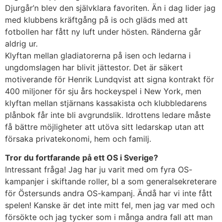
Djurgår’n blev den självklara favoriten. Än i dag lider jag
med klubbens kräftgång på is och gläds med att
fotbollen har fått ny luft under hösten. Ränderna går
aldrig ur.
Klyftan mellan gladiatorerna på isen och ledarna i
ungdomslagen har blivit jättestor. Det är säkert
motiverande för Henrik Lundqvist att signa kontrakt för
400 miljoner för sju års hockeyspel i New York, men
klyftan mellan stjärnans kassakista och klubbledarens
plånbok får inte bli avgrundslik. Idrottens ledare måste
få bättre möjligheter att utöva sitt ledarskap utan att
försaka privatekonomi, hem och familj.
Tror du fortfarande på ett OS i Sverige?
Intressant fråga! Jag har ju varit med om fyra OS-
kampanjer i skiftande roller, bl a som generalsekreterare
för Östersunds andra OS-kampanj. Ändå har vi inte fått
spelen! Kanske är det inte mitt fel, men jag var med och
försökte och jag tycker som i många andra fall att man