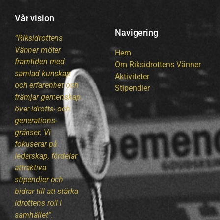
Vår vision
Navigering
“Riksidrottens
Vänner möter
Hem
framtiden med
Om Riksidrottens Vänner
samlad kunskap
Aktiviteter
och erfarenhet och
Stipendier
främjar gemenskap
över idrotts- och
generations-
gränser. Vi
fokuserar på
ledarskap, fördelar
attraktiva
stipendier och
bidrar till att stärka
idrottens roll i
samhället”.