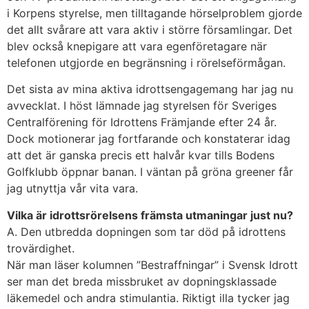
i Korpens styrelse, men tilltagande hörselproblem gjorde
det allt svårare att vara aktiv i större församlingar. Det
blev också knepigare att vara egenföretagare när
telefonen utgjorde en begränsning i rörelseförmågan.
Det sista av mina aktiva idrottsengagemang har jag nu
avvecklat. I höst lämnade jag styrelsen för Sveriges
Centralförening för Idrottens Främjande efter 24 år.
Dock motionerar jag fortfarande och konstaterar idag
att det är ganska precis ett halvår kvar tills Bodens
Golfklubb öppnar banan. I väntan på gröna greener får
jag utnyttja vår vita vara.
Vilka är idrottsrörelsens främsta utmaningar just nu?
A. Den utbredda dopningen som tar död på idrottens
trovärdighet.
När man läser kolumnen ”Bestraffningar” i Svensk Idrott
ser man det breda missbruket av dopningsklassade
läkemedel och andra stimulantia. Riktigt illa tycker jag