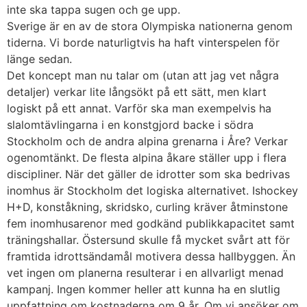
inte ska tappa sugen och ge upp.
Sverige är en av de stora Olympiska nationerna genom
tiderna. Vi borde naturligtvis ha haft vinterspelen för
länge sedan.
Det koncept man nu talar om (utan att jag vet några
detaljer) verkar lite långsökt på ett sätt, men klart
logiskt på ett annat. Varför ska man exempelvis ha
slalomtävlingarna i en konstgjord backe i södra
Stockholm och de andra alpina grenarna i Åre? Verkar
ogenomtänkt. De flesta alpina åkare ställer upp i flera
discipliner. När det gäller de idrotter som ska bedrivas
inomhus är Stockholm det logiska alternativet. Ishockey
H+D, konståkning, skridsko, curling kräver åtminstone
fem inomhusarenor med godkänd publikkapacitet samt
träningshallar. Östersund skulle få mycket svårt att för
framtida idrottsändamål motivera dessa hallbyggen. Än
vet ingen om planerna resulterar i en allvarligt menad
kampanj. Ingen kommer heller att kunna ha en slutlig
uppfattning om kostnaderna om 9 år. Om vi ansöker om