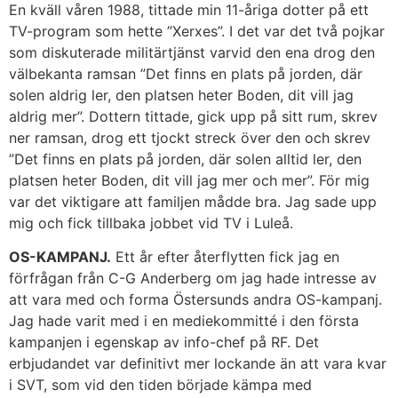
En kväll våren 1988, tittade min 11-åriga dotter på ett
TV-program som hette ”Xerxes”. I det var det två pojkar
som diskuterade militärtjänst varvid den ena drog den
välbekanta ramsan ”Det finns en plats på jorden, där
solen aldrig ler, den platsen heter Boden, dit vill jag
aldrig mer”. Dottern tittade, gick upp på sitt rum, skrev
ner ramsan, drog ett tjockt streck över den och skrev
”Det finns en plats på jorden, där solen alltid ler, den
platsen heter Boden, dit vill jag mer och mer”. För mig
var det viktigare att familjen mådde bra. Jag sade upp
mig och fick tillbaka jobbet vid TV i Luleå.
OS-KAMPANJ.
Ett år efter återflytten fick jag en
förfrågan från C-G Anderberg om jag hade intresse av
att vara med och forma Östersunds andra OS-kampanj.
Jag hade varit med i en mediekommitté i den första
kampanjen i egenskap av info-chef på RF. Det
erbjudandet var definitivt mer lockande än att vara kvar
i SVT, som vid den tiden började kämpa med