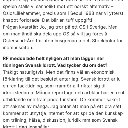
spelen ställs vi sannolikt mot ett norskt alternativ –
Oslo/Lillehammer, precis som i Seoul 1988 när vi ytterst
knappt förlorade. Det blir en tuff uppgift!
Frågan kvarstår: Jo, jag tror på ett OS i Sverige. Men
om man ändå ska dela upp OS så vill jag föreslå
Östersund-Åre för utomhusgrenarna och Stockholm för
inomhusditon.
RF meddelade helt nyligen att man lägger ner
tidningen Svensk Idrott. Vad tycker du om det?
Tråkigt naturligtvis. Men det finns väl en ekonomisk
förklaring till det beslutet antar jag. Svensk Idrott är ju
en ren facktidning, som framför allt riktar sig till
idrottsledarna. Många reportage och artiklar har en rent
utbildande och främjande funktion. De kommer säkert
att saknas av många. Jag antar att man på ett bra sätt
kommer att utnyttja internet för att sprida den kunskap
om träning, hälsa, diskussion, juridik mm som Svensk
Idrott i dag innehåller.