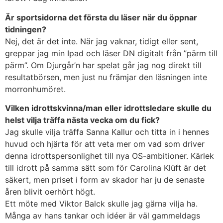
Är sportsidorna det första du läser när du öppnar
tidningen?
Nej, det är det inte. När jag vaknar, tidigt eller sent,
greppar jag min Ipad och läser DN digitalt från ”pärm till
pärm”. Om Djurgår’n har spelat går jag nog direkt till
resultatbörsen, men just nu främjar den läsningen inte
morronhumöret.
Vilken idrottskvinna/man eller idrottsledare skulle du
helst vilja träffa nästa vecka om du fick?
Jag skulle vilja träffa Sanna Kallur och titta in i hennes
huvud och hjärta för att veta mer om vad som driver
denna idrottspersonlighet till nya OS-ambitioner. Kärlek
till idrott på samma sätt som för Carolina Klüft är det
säkert, men priset i form av skador har ju de senaste
åren blivit oerhört högt.
Ett möte med Viktor Balck skulle jag gärna vilja ha.
Många av hans tankar och idéer är väl gammeldags