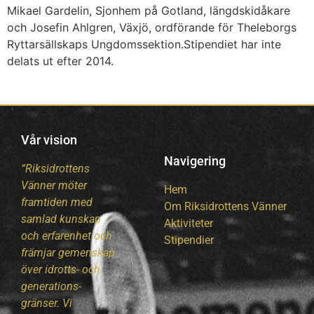
Mikael Gardelin, Sjonhem på Gotland, längdskidåkare
och Josefin Ahlgren, Växjö, ordförande för Theleborgs
Ryttarsällskaps Ungdomssektion.Stipendiet har inte
delats ut efter 2014.
Vår vision
Navigering
“Riksidrottens
Vänner möter
Hem
framtiden med
Om Riksidrottens Vänner
samlad kunskap
Aktiviteter
och erfarenhet och
Stipendier
främjar gemenskap
över idrotts- och
generations-
gränser. Vi