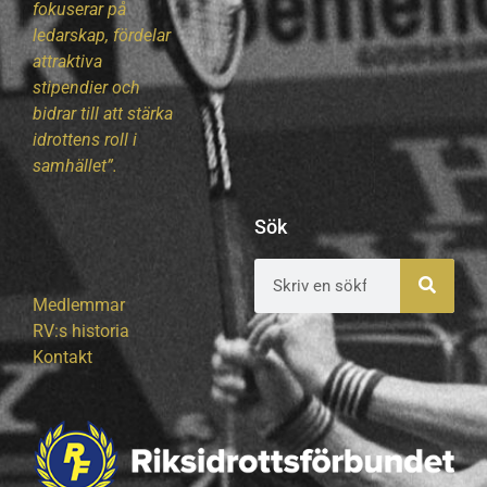
fokuserar på
ledarskap, fördelar
attraktiva
stipendier och
bidrar till att stärka
idrottens roll i
samhället”.
Sök
Medlemmar
RV:s historia
Kontakt