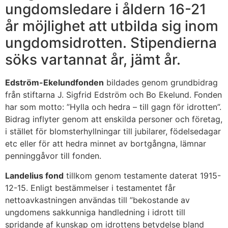
ungdomsledare i åldern 16-21
år möjlighet att utbilda sig inom
ungdomsidrotten. Stipendierna
söks vartannat år, jämt år.
Edström-Ekelundfonden
bildades genom grundbidrag
från stiftarna J. Sigfrid Edström och Bo Ekelund. Fonden
har som motto: ”Hylla och hedra – till gagn för idrotten”.
Bidrag inflyter genom att enskilda personer och företag,
i stället för blomsterhyllningar till jubilarer, födelsedagar
etc eller för att hedra minnet av bortgångna, lämnar
penninggåvor till fonden.
Landelius fond
tillkom genom testamente daterat 1915-
12-15. Enligt bestämmelser i testamentet får
nettoavkastningen användas till ”bekostande av
ungdomens sakkunniga handledning i idrott till
spridande af kunskap om idrottens betydelse bland