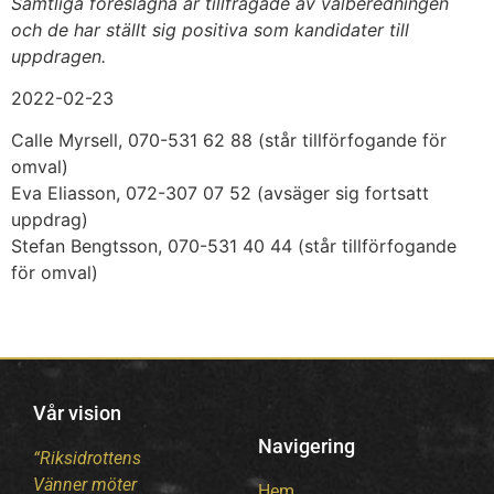
Samtliga föreslagna är tillfrågade av valberedningen
och de har ställt sig positiva som kandidater till
uppdragen.
2022-02-23
Calle Myrsell, 070-531 62 88 (står tillförfogande för
omval)
Eva Eliasson, 072-307 07 52 (avsäger sig fortsatt
uppdrag)
Stefan Bengtsson, 070-531 40 44 (står tillförfogande
för omval)
Vår vision
Navigering
“Riksidrottens
Vänner möter
Hem