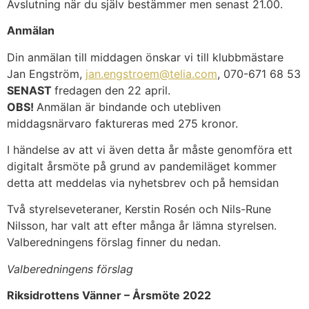
Avslutning när du själv bestämmer men senast 21.00.
Anmälan
Din anmälan till middagen önskar vi till klubbmästare
Jan Engström,
jan.engstroem@telia.com
, 070-671 68 53
SENAST
fredagen den 22 april.
OBS!
Anmälan är bindande och utebliven
middagsnärvaro faktureras med 275 kronor.
I händelse av att vi även detta år måste genomföra ett
digitalt årsmöte på grund av pandemiläget kommer
detta att meddelas via nyhetsbrev och på hemsidan
Två styrelseveteraner, Kerstin Rosén och Nils-Rune
Nilsson, har valt att efter många år lämna styrelsen.
Valberedningens förslag finner du nedan.
Valberedningens förslag
Riksidrottens Vänner – Årsmöte 2022