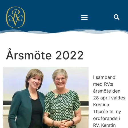
Om Riksidrottens Vänner
Årsmöte 2022
I samband
med RV:s
årsmöte den
28 april valdes
Kristina
Thurée till ny
ordförande i
RV. Kerstin