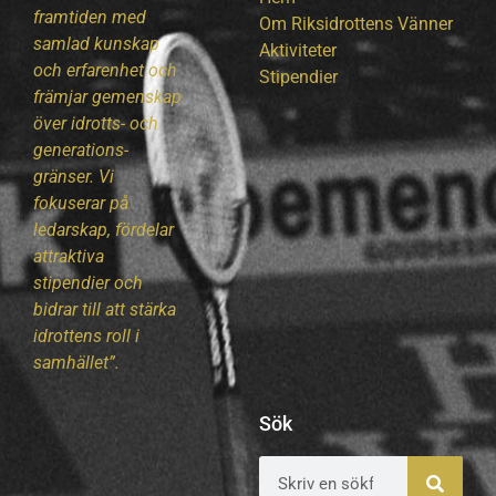
framtiden med
Om Riksidrottens Vänner
samlad kunskap
Aktiviteter
och erfarenhet och
Stipendier
främjar gemenskap
över idrotts- och
generations-
gränser. Vi
fokuserar på
ledarskap, fördelar
attraktiva
stipendier och
bidrar till att stärka
idrottens roll i
samhället”.
Sök