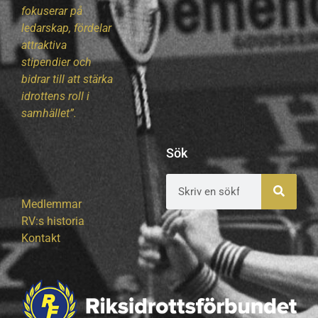
fokuserar på
ledarskap, fördelar
attraktiva
stipendier och
bidrar till att stärka
idrottens roll i
samhället”.
Sök
Medlemmar
RV:s historia
Kontakt