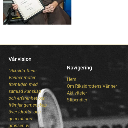
Vår vision
Navigering
“Riksidrottens
Vänner möter
Hem
framtiden med
Om Riksidrottens Vänner
samlad kunskap
Aktiviteter
och erfarenhet och
Stipendier
främjar gemenskap
över idrotts- och
generations-
gränser. Vi