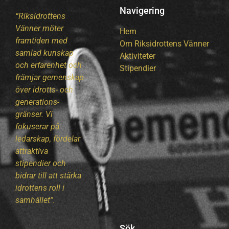
Navigering
“Riksidrottens
Vänner möter
Hem
framtiden med
Om Riksidrottens Vänner
samlad kunskap
Aktiviteter
och erfarenhet och
Stipendier
främjar gemenskap
över idrotts- och
generations-
gränser. Vi
fokuserar på
ledarskap, fördelar
attraktiva
stipendier och
bidrar till att stärka
idrottens roll i
samhället”.
Sök