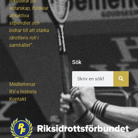
fokuserar på
ledarskap, fördelar
attraktiva
stipendier och
bidrar till att stärka
idrottens roll i
samhället”.
Sök
Medlemmar
RV:s historia
Kontakt