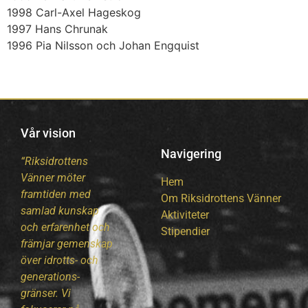
1998 Carl-Axel Hageskog
1997 Hans Chrunak
1996 Pia Nilsson och Johan Engquist
Vår vision
Navigering
“Riksidrottens
Vänner möter
Hem
framtiden med
Om Riksidrottens Vänner
samlad kunskap
Aktiviteter
och erfarenhet och
Stipendier
främjar gemenskap
över idrotts- och
generations-
gränser. Vi