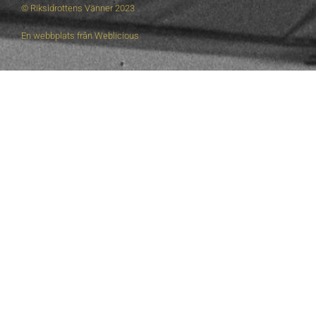
© Riksidrottens Vänner 2023
En webbplats från
Weblicious