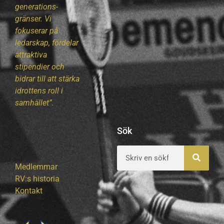
generations-
gränser. Vi
fokuserar på
ledarskap, fördelar
attraktiva
stipendier och
bidrar till att stärka
idrottens roll i
samhället”.
Sök
Medlemmar
RV:s historia
Kontakt