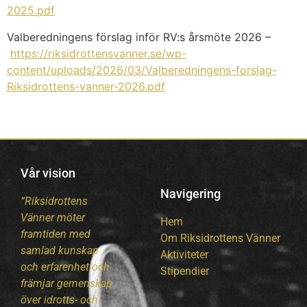
2025.pdf
Valberedningens förslag inför RV:s årsmöte 2026 –
https://riksidrottensvanner.se/wp-
content/uploads/2026/03/Valberedningens-forslag-
Riksidrottens-vanner-2026.pdf
Vår vision
Navigering
“Riksidrottens
Vänner möter
Hem
framtiden med
Om Riksidrottens Vänner
samlad kunskap
Aktiviteter
och erfarenhet och
Stipendier
främjar gemenskap
över idrotts- och