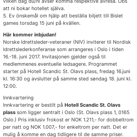
vilken dag du/ni avser komma respektive avresa. Obs
att ni bokar hotellet själva.
5. Ev önskemål om hjälp att beställa biljett till Bislet
games torsdag 15 juni på kvällen.
Här kommer inbjudan!
Norske Idrettsleder-veteraner (NIV) inviterer til Nordisk
Idrettslederkonferanse som arrangeres i Oslo i tiden
16.-18. juni 2017. Invitasjonen gjelder også til
medlemmenes eventuelle ledsagere. Programmet
starter på Hotell Scandic St. Olavs plass, fredag 16.juni
kl. 16:30 og avslutter på samme sted søndag 18. juni kl.
12:00.
Innkvartering
Innkvartering er bestilt på
Hotell Scandic St. Olavs
plass
som ligger sentralt i Oslo (St. Olavs plass 1, 0165
Oslo.) Pris inklusiv frokost er NOK 1.211,- for dobbeltrom
per natt og NOK 1.007,- for enkeltrom per natt. Det er
mulig å komme en dag tidligere til de samme priser.