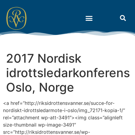
Om Riksidrottens Vänner
2017 Nordisk
idrottsledarkonferens
Oslo, Norge
<a href=”http://riksidrottensvanner.se/succe-for-
nordiskt-idrottsledarmote-i-oslo/img_72171-kopia-1/”
rel=”attachment wp-att-3491″><img class=”alignleft
size-thumbnail wp-image-3491″
src=”http://riksidrottensvanner.se/wp-