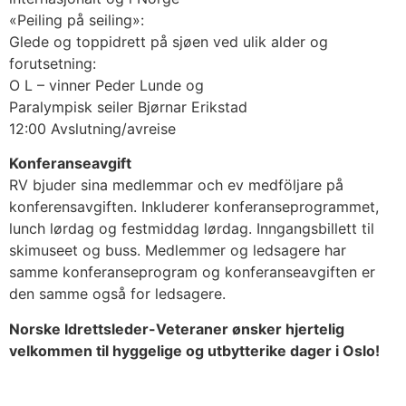
«Peiling på seiling»:
Glede og toppidrett på sjøen ved ulik alder og
forutsetning:
O L – vinner Peder Lunde og
Paralympisk seiler Bjørnar Erikstad
12:00 Avslutning/avreise
Konferanseavgift
RV bjuder sina medlemmar och ev medföljare på
konferensavgiften. Inkluderer konferanseprogrammet,
lunch lørdag og festmiddag lørdag. Inngangsbillett til
skimuseet og buss. Medlemmer og ledsagere har
samme konferanseprogram og konferanseavgiften er
den samme også for ledsagere.
Norske Idrettsleder-Veteraner ønsker hjertelig
velkommen til hyggelige og utbytterike dager i Oslo!