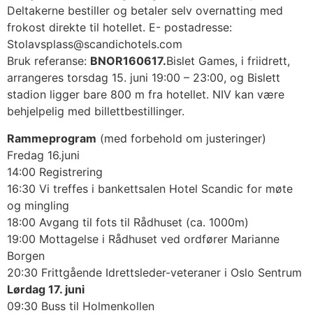
Deltakerne bestiller og betaler selv overnatting med
frokost direkte til hotellet. E- postadresse:
Stolavsplass@scandichotels.com
Bruk referanse:
BNOR160617.
Bislet Games, i friidrett,
arrangeres torsdag 15. juni 19:00 – 23:00, og Bislett
stadion ligger bare 800 m fra hotellet. NIV kan være
behjelpelig med billettbestillinger.
Rammeprogram
(med forbehold om justeringer)
Fredag 16.juni
14:00 Registrering
16:30 Vi treffes i bankettsalen Hotel Scandic for møte
og mingling
18:00 Avgang til fots til Rådhuset (ca. 1000m)
19:00 Mottagelse i Rådhuset ved ordfører Marianne
Borgen
20:30 Frittgående Idrettsleder-veteraner i Oslo Sentrum
Lørdag 17. juni
09:30 Buss til Holmenkollen