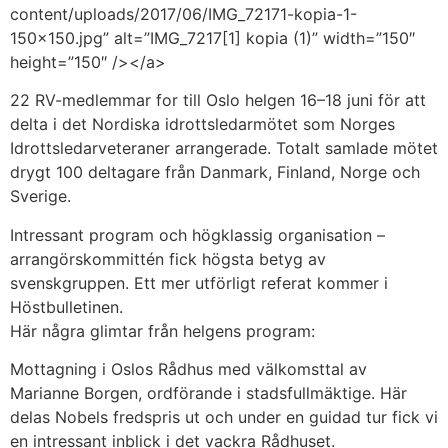
content/uploads/2017/06/IMG_72171-kopia-1-
150×150.jpg” alt=”IMG_7217[1] kopia (1)” width=”150″
height=”150″ /></a>
22 RV-medlemmar for till Oslo helgen 16–18 juni för att
delta i det Nordiska idrottsledarmötet som Norges
Idrottsledarveteraner arrangerade. Totalt samlade mötet
drygt 100 deltagare från Danmark, Finland, Norge och
Sverige.
Intressant program och högklassig organisation –
arrangörskommittén fick högsta betyg av
svenskgruppen. Ett mer utförligt referat kommer i
Höstbulletinen.
Här några glimtar från helgens program:
Mottagning i Oslos Rådhus med välkomsttal av
Marianne Borgen, ordförande i stadsfullmäktige. Här
delas Nobels fredspris ut och under en guidad tur fick vi
en intressant inblick i det vackra Rådhuset.