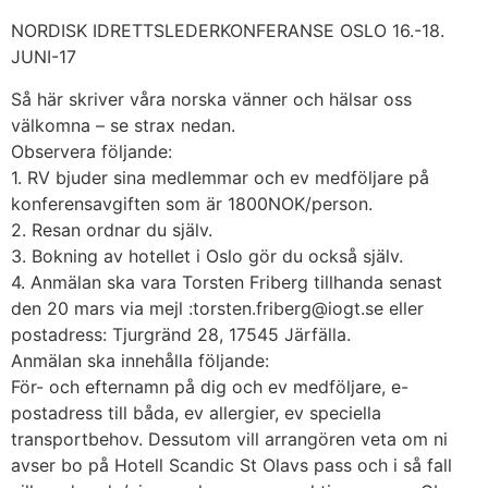
NORDISK IDRETTSLEDERKONFERANSE OSLO 16.-18.
JUNI-17
Så här skriver våra norska vänner och hälsar oss
välkomna – se strax nedan.
Observera följande:
1. RV bjuder sina medlemmar och ev medföljare på
konferensavgiften som är 1800NOK/person.
2. Resan ordnar du själv.
3. Bokning av hotellet i Oslo gör du också själv.
4. Anmälan ska vara Torsten Friberg tillhanda senast
den 20 mars via mejl :torsten.friberg@iogt.se eller
postadress: Tjurgränd 28, 17545 Järfälla.
Anmälan ska innehålla följande:
För- och efternamn på dig och ev medföljare, e-
postadress till båda, ev allergier, ev speciella
transportbehov. Dessutom vill arrangören veta om ni
avser bo på Hotell Scandic St Olavs pass och i så fall