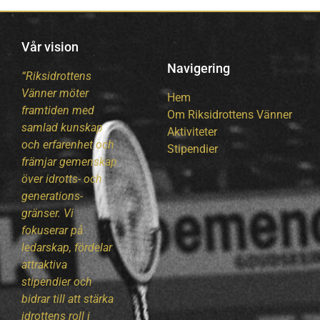
Vår vision
Navigering
“Riksidrottens
Vänner möter
Hem
framtiden med
Om Riksidrottens Vänner
samlad kunskap
Aktiviteter
och erfarenhet och
Stipendier
främjar gemenskap
över idrotts- och
generations-
gränser. Vi
fokuserar på
ledarskap, fördelar
attraktiva
stipendier och
bidrar till att stärka
idrottens roll i