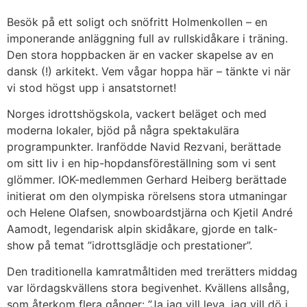
Besök på ett soligt och snöfritt Holmenkollen – en
imponerande anläggning full av rullskidåkare i träning.
Den stora hoppbacken är en vacker skapelse av en
dansk (!) arkitekt. Vem vågar hoppa här – tänkte vi när
vi stod högst upp i ansatstornet!
Norges idrottshögskola, vackert beläget och med
moderna lokaler, bjöd på några spektakulära
programpunkter. Iranfödde Navid Rezvani, berättade
om sitt liv i en hip-hopdansföreställning som vi sent
glömmer. IOK-medlemmen Gerhard Heiberg berättade
initierat om den olympiska rörelsens stora utmaningar
och Helene Olafsen, snowboardstjärna och Kjetil André
Aamodt, legendarisk alpin skidåkare, gjorde en talk-
show på temat ”idrottsglädje och prestationer”.
Den traditionella kamratmåltiden med trerätters middag
var lördagskvällens stora begivenhet. Kvällens allsång,
som återkom flera gånger: ”Ja jag vill leva, jag vill dö i