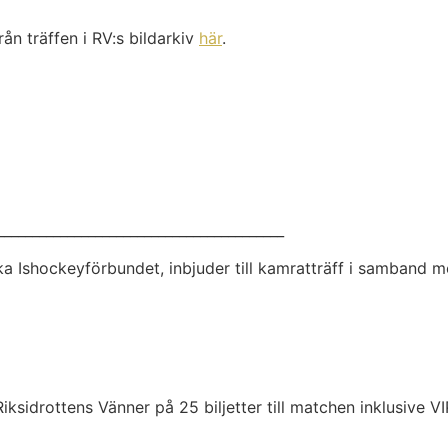
från träffen i RV:s bildarkiv
här
.
_________________________________________
a Ishockeyförbundet, inbjuder till kamratträff i samband 
sidrottens Vänner på 25 biljetter till matchen inklusive V