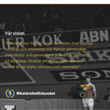
Vår vision
“Riksidrottens Vänner möter framtiden med samlad
kunskap och erfarenhet och främjar gemenskap
över idrotts- och generations-gränser. Vi fokuserar
på ledarskap, fördelar attraktiva stipendier och
bidrar till att stärka idrottens roll i samhället”.