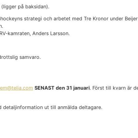
 (ligger på baksidan).
hockeyns strategi och arbetet med Tre Kronor under Beije
n.
a RV-kamraten, Anders Larsson.
drottslig samvaro.
oem@telia.com
SENAST den 31 januari
. Först till kvarn är 
detaljinformation ut till anmälda deltagare.