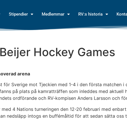
Stipendier
Medlemmar
RV:s historia
Kont
 Beijer Hockey Games
enoverad arena
st för Sverige mot Tjeckien med 1-4 i den första matchen i 
fanns på plats på kamratträffen som inleddes med aktuell
ndets ordförande och RV-kompisen Anders Larsson och f
år med 4 Nations turneringen den 12-20 februari med enba
an nedsläpp intogs en buffémåltid för att sedan sätta oss til